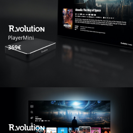
PlayerMini
369€