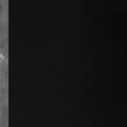
R_volution
PlayerMini
Dolby Vision &
HDR10+