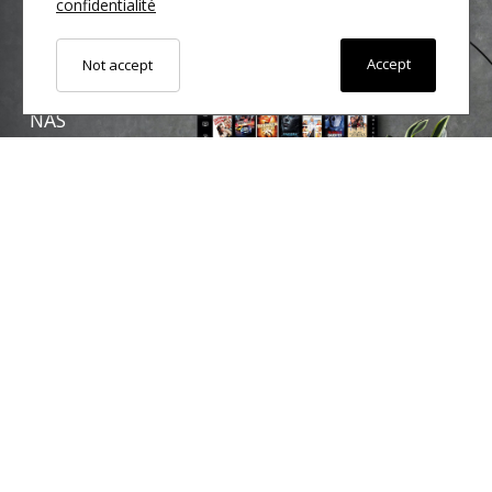
confidentialité
Accept
Not accept
NAS
From
2699€